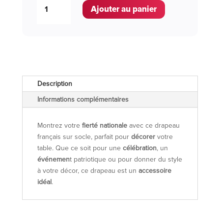
quantité
Ajouter au panier
de
Drapeau
Français
sur
son
socle
Description
Informations complémentaires
Montrez votre
fierté nationale
avec ce drapeau
français sur socle, parfait pour
décorer
votre
table. Que ce soit pour une
célébration
, un
événemen
t patriotique ou pour donner du style
à votre décor, ce drapeau est un
accessoire
idéal
.